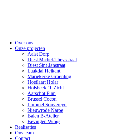
Skip
to
content
Over ons
Onze projecten
Aalst Dorp
Diest Michel-Theysstraat
Diest Sint-Janstraat
Laakdal Heikant
Mariekerke Groenling
Hoeilaart Holar
Holsbeek ‘T Zicht
Aarschot Finn
Brussel Cocon
Lommel Souvereyn
Nieuwrode Naroe
Balen B-Atelier
Bevingen Wings
Realisaties
Ons team
Contact