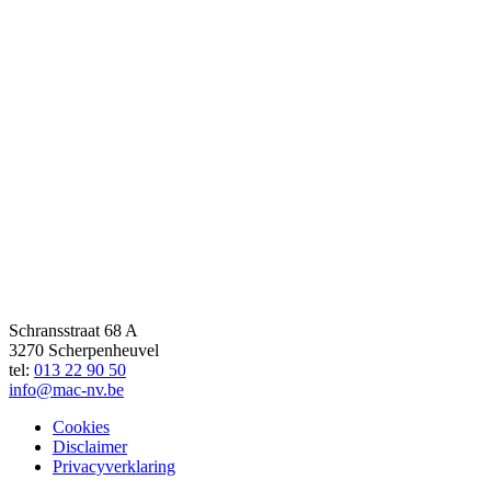
Schransstraat 68 A
3270 Scherpenheuvel
tel:
013 22 90 50
info@mac-nv.be
Cookies
Disclaimer
Privacyverklaring