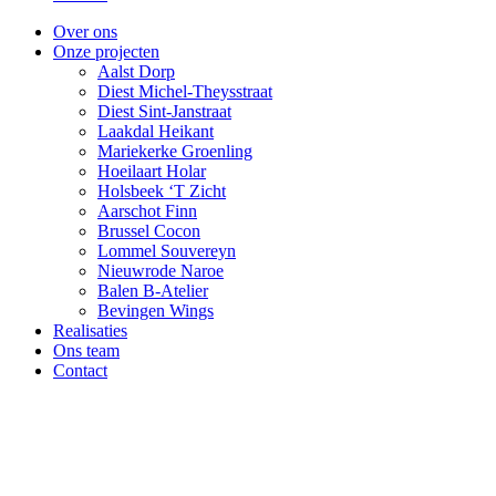
Over ons
Onze projecten
Aalst Dorp
Diest Michel-Theysstraat
Diest Sint-Janstraat
Laakdal Heikant
Mariekerke Groenling
Hoeilaart Holar
Holsbeek ‘T Zicht
Aarschot Finn
Brussel Cocon
Lommel Souvereyn
Nieuwrode Naroe
Balen B-Atelier
Bevingen Wings
Realisaties
Ons team
Contact